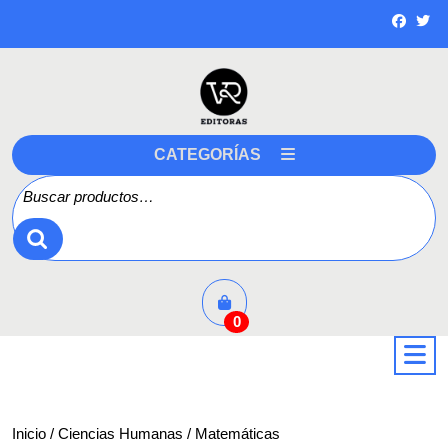
Saltar
a
contenido
CATEGORÍAS
Buscar por:
0
a
Inicio
/
Ciencias Humanas
/ Matemáticas