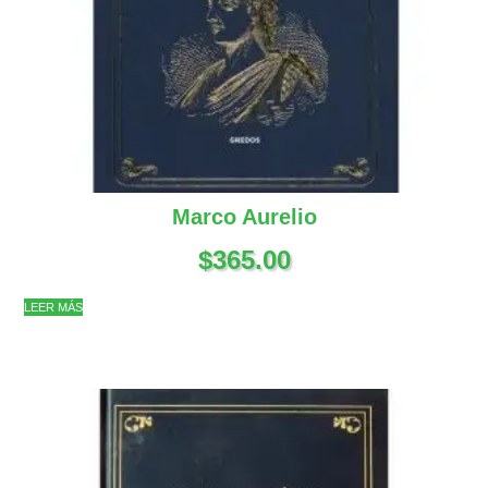
Marco Aurelio
$
365.00
LEER MÁS