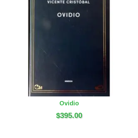
Ovidio
$
395.00