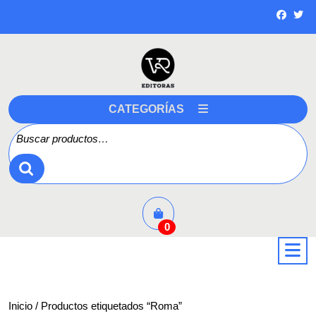
Saltar
a
contenido
CATEGORÍAS
Buscar por:
0
a
Inicio
/ Productos etiquetados “Roma”