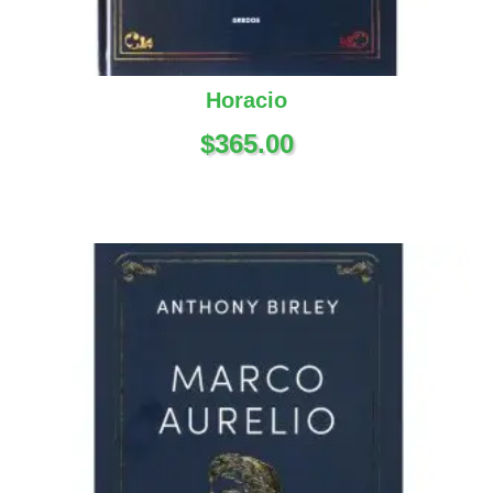
Horacio
$
365.00