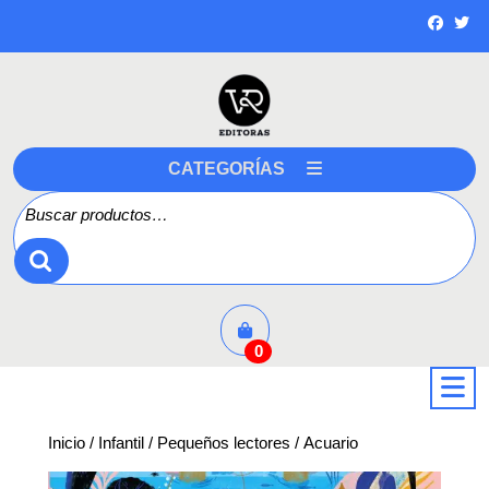
Saltar
a
contenido
CATEGORÍAS
Buscar por:
0
a
Inicio
/
Infantil
/
Pequeños lectores
/ Acuario