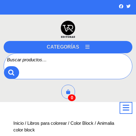
Saltar
a
contenido
CATEGORÍAS
Buscar por:
0
a
Inicio
/
Libros para colorear
/
Color Block
/ Animalia
color block