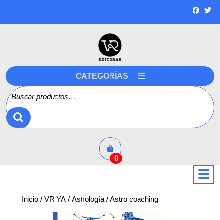
Saltar
a
contenido
CATEGORÍAS
Buscar por:
0
a
Inicio
/
VR YA
/
Astrología
/ Astro coaching