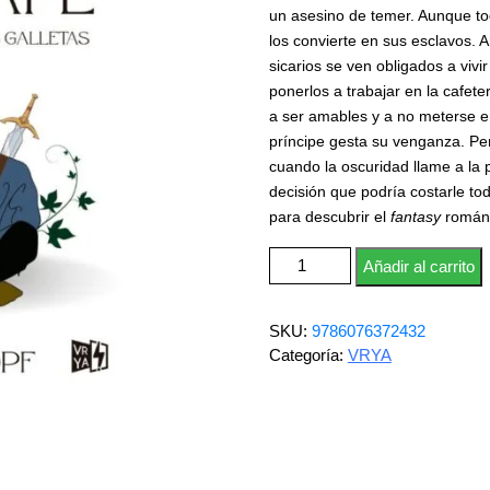
un asesino de temer. Aunque to
los convierte en sus esclavos. 
sicarios se ven obligados a viv
ponerlos a trabajar en la cafet
a ser amables y a no meterse en
príncipe gesta su venganza. Pe
cuando la oscuridad llame a la
decisión que podría costarle to
para descubrir el
fantasy
román
Bienvenidos al Fae Café canti
Añadir al carrito
SKU:
9786076372432
Categoría:
VRYA