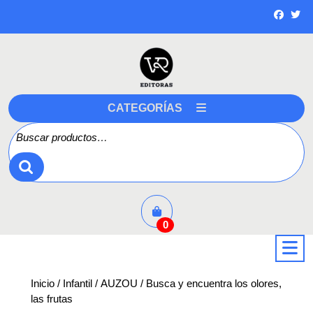
Saltar
a
contenido
CATEGORÍAS
Buscar por:
0
a
Inicio
/
Infantil
/
AUZOU
/ Busca y encuentra los olores,
las frutas