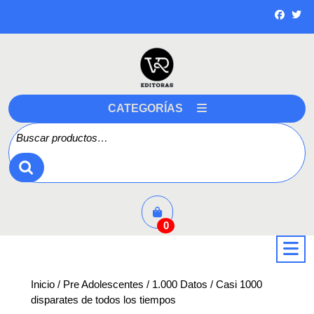
Saltar
a
contenido
CATEGORÍAS
Buscar por:
0
a
Inicio
/
Pre Adolescentes
/
1.000 Datos
/ Casi 1000
disparates de todos los tiempos