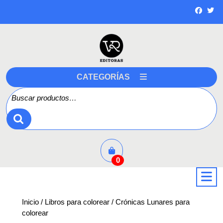
Saltar
a
contenido
CATEGORÍAS
Buscar por:
0
a
Inicio
/
Libros para colorear
/ Crónicas Lunares para
colorear