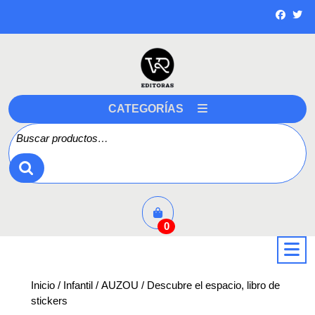
Saltar
a
contenido
CATEGORÍAS
Buscar por:
0
a
Inicio
/
Infantil
/
AUZOU
/ Descubre el espacio, libro de
stickers