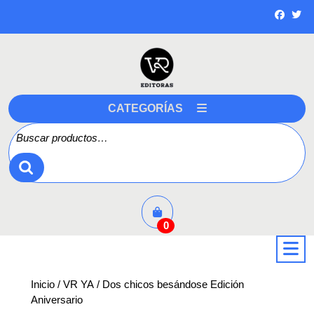
Saltar
a
contenido
CATEGORÍAS
Buscar por:
0
a
Inicio
/
VR YA
/ Dos chicos besándose Edición
Aniversario