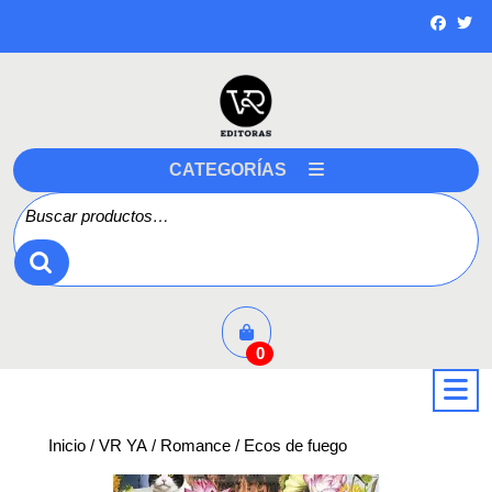
Saltar
a
contenido
CATEGORÍAS
Buscar por:
0
a
Inicio
/
VR YA
/
Romance
/ Ecos de fuego