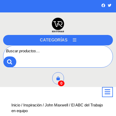
Saltar
a
contenido
CATEGORÍAS
Buscar por:
0
a
Inicio
/
Inspiración
/
John Maxwell
/ El ABC del Trabajo
en equipo