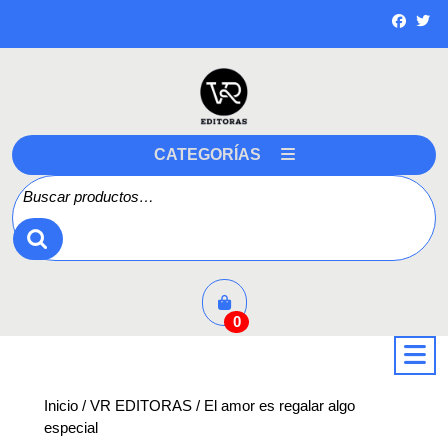
Saltar
a
contenido
CATEGORÍAS
Buscar por:
0
a
Inicio
/
VR EDITORAS
/ El amor es regalar algo
especial