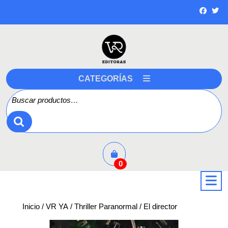
Saltar
a
contenido
CATEGORÍAS
Buscar por:
0
a
Inicio
/
VR YA
/
Thriller Paranormal
/ El director