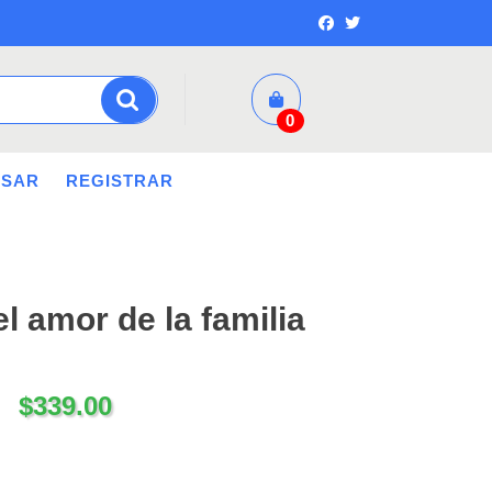
0
ESAR
REGISTRAR
l amor de la familia
$
339.00
lia Botero cantidad