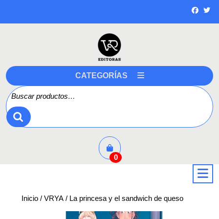
Saltar
a
contenido
CATEGORÍAS
Buscar por:
0
a
Inicio
/
VRYA
/ La princesa y el sandwich de queso