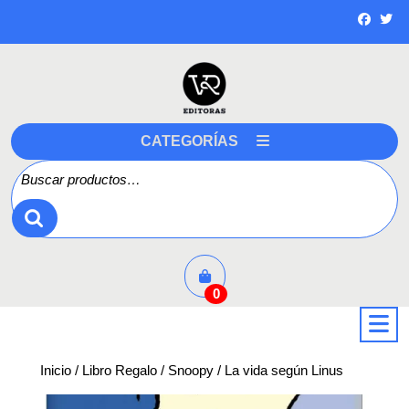
Saltar
a
contenido
CATEGORÍAS
Buscar por:
0
a
Inicio
/
Libro Regalo
/
Snoopy
/ La vida según Linus