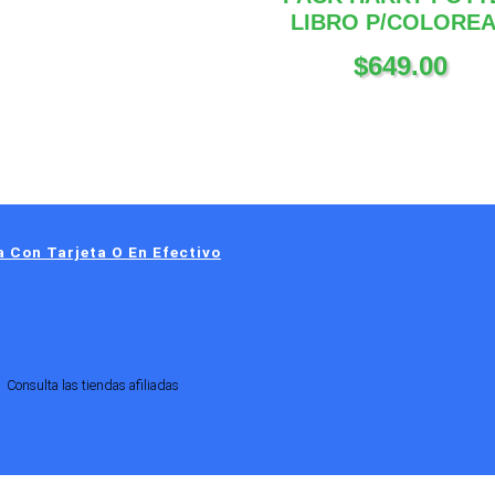
LIBRO P/COLORE
$
649.00
 Con Tarjeta O En Efectivo
Consulta las tiendas afiliadas