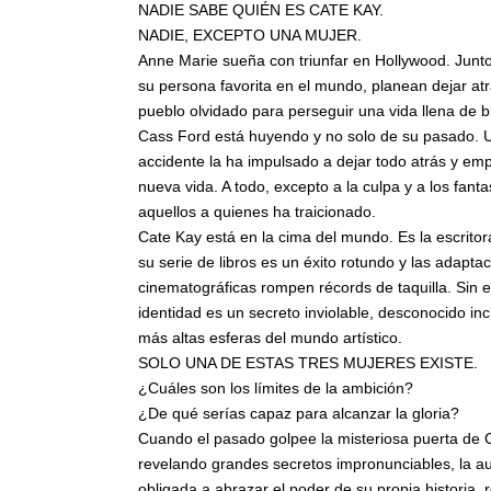
NADIE SABE QUIÉN ES CATE KAY.
NADIE, EXCEPTO UNA MUJER.
Anne Marie sueña con triunfar en Hollywood. Jun
su persona favorita en el mundo, planean dejar a
pueblo olvidado para perseguir una vida llena de br
Cass Ford está huyendo y no solo de su pasado. Un
accidente la ha impulsado a dejar todo atrás y em
nueva vida. A todo, excepto a la culpa y a los fan
aquellos a quienes ha traicionado.
Cate Kay está en la cima del mundo. Es la escrito
su serie de libros es un éxito rotundo y las adapta
cinematográficas rompen récords de taquilla. Sin 
identidad es un secreto inviolable, desconocido inc
más altas esferas del mundo artístico.
SOLO UNA DE ESTAS TRES MUJERES EXISTE.
¿Cuáles son los límites de la ambición?
¿De qué serías capaz para alcanzar la gloria?
Cuando el pasado golpee la misteriosa puerta de 
revelando grandes secretos impronunciables, la au
obligada a abrazar el poder de su propia historia, 