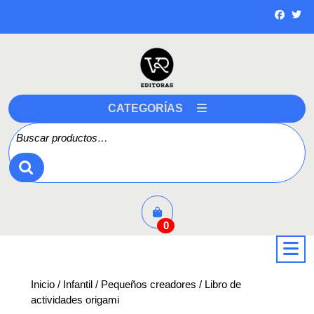
Saltar
a
contenido
CATEGORÍAS
Buscar por:
0
a
Inicio
/
Infantil
/
Pequeños creadores
/ Libro de
actividades origami