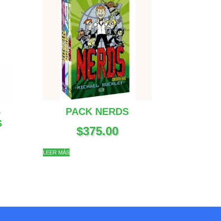
S
PACK NERDS
S
$
375.00
LEER MÁS