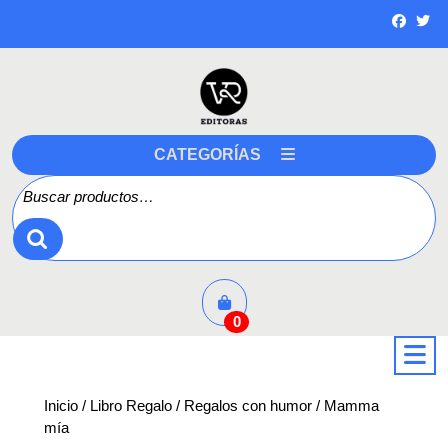
Saltar
a
contenido
CATEGORÍAS
Buscar por:
0
a
Inicio
/
Libro Regalo
/
Regalos con humor
/ Mamma
mía