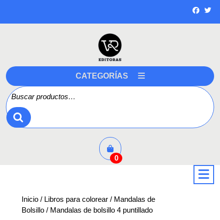
Saltar
a
contenido
CATEGORÍAS
Buscar por:
0
a
Inicio
/
Libros para colorear
/
Mandalas de
Bolsillo
/ Mandalas de bolsillo 4 puntillado