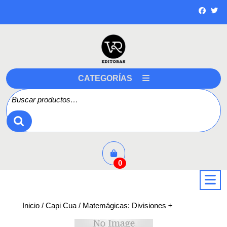
Saltar
a
contenido
CATEGORÍAS
Buscar por:
0
a
Inicio
/
Capi Cua
/ Matemágicas: Divisiones ÷