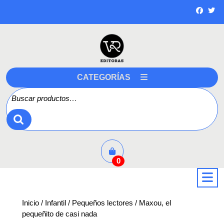
Saltar
a
contenido
CATEGORÍAS
Buscar por:
0
a
Inicio
/
Infantil
/
Pequeños lectores
/ Maxou, el
pequeñito de casi nada