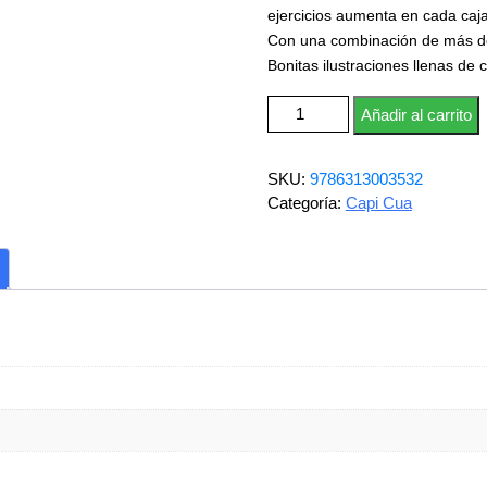
ejercicios aumenta en cada caj
Con una combinación de más de 
Bonitas ilustraciones llenas de 
Mentes Brillantes: 5-6 años ca
Añadir al carrito
SKU:
9786313003532
Categoría:
Capi Cua