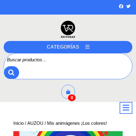
Saltar
a
contenido
CATEGORÍAS
Buscar por:
0
a
Inicio
/
AUZOU
/ Mis animágenes ¡Los colores!