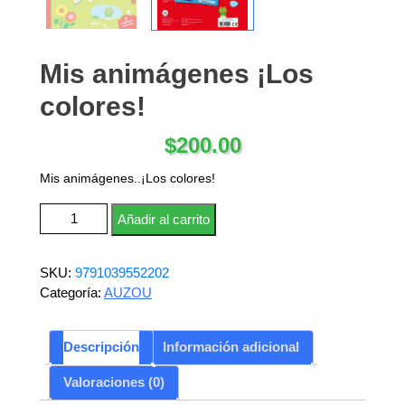
Mis animágenes ¡Los
colores!
$
200.00
Mis animágenes..¡Los colores!
Mis animágenes ¡Los colores! cantidad
Añadir al carrito
SKU:
9791039552202
Categoría:
AUZOU
Descripción
Información adicional
Valoraciones (0)