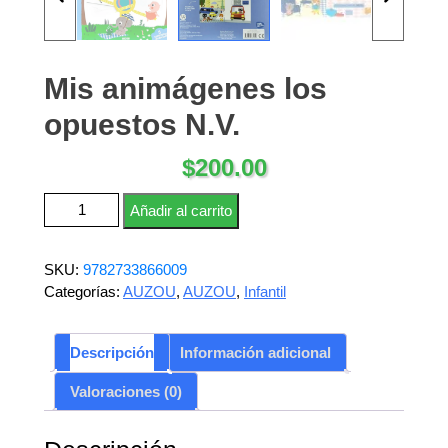
Mis animágenes los
opuestos N.V.
$
200.00
Mis animágenes los opuestos N.V. cantidad
Añadir al carrito
SKU:
9782733866009
Categorías:
AUZOU
,
AUZOU
,
Infantil
Descripción
Información adicional
Valoraciones (0)