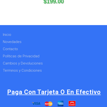
$
199.00
Inicio
Novedades
Contacto
Políticas de Privacidad
Cambios y Devoluciones
Terminos y Condiciones
Paga Con Tarjeta O En Efectivo