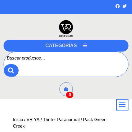
Saltar
a
contenido
CATEGORÍAS
Buscar por:
0
a
Inicio
/
VR YA
/
Thriller Paranormal
/ Pack Green
Creek