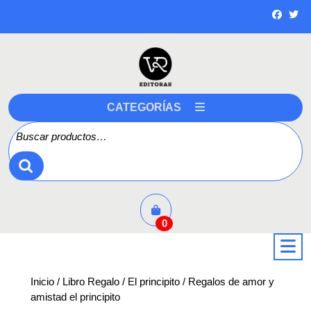
Saltar
a
contenido
CATEGORÍAS
Buscar por:
0
a
Inicio
/
Libro Regalo
/
El principito
/ Regalos de amor y
amistad el principito