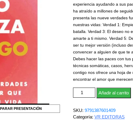
experiencia ayudando a sus paci
ha atraído a millones de segui
presenta las nueve verdades f
nuestras vidas: Verdad 1: Empi
batalla. Verdad 3: El deseo no 
amarte a ti mismo. Verdad 5: De
ser tu mejor versión (incluso d
convencer a alguien de que te 
Debes hacer las paces con tus p
técnicas somáticas, casos, her
contigo nos ofrece una hoja de 
encontrar el amor que merece
Todo empieza contigo cantidad
Añadir al carrito
PARAR PRESENTACIÓN
SKU:
9791387601409
Categoría:
VR EDITORAS