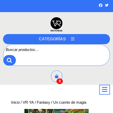
Saltar
a
contenido
CATEGORÍAS
Buscar por:
0
a
Inicio
/
VR YA
/
Fantasy
/ Un cuento de magia