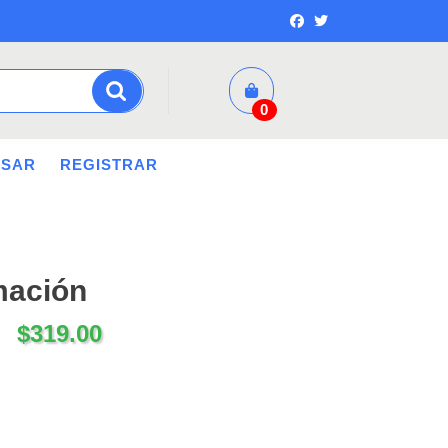
0
ESAR
REGISTRAR
amación
$
319.00