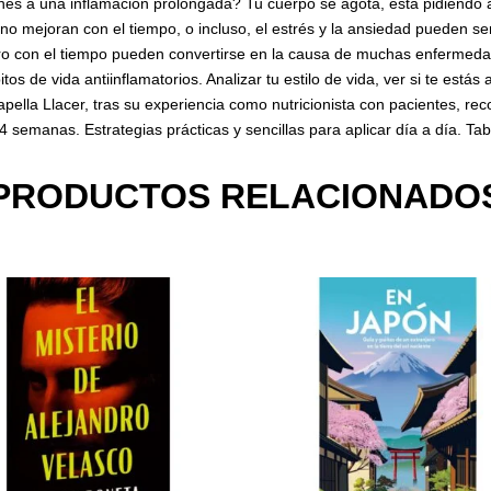
es a una inflamación prolongada? Tu cuerpo se agota, está pidiendo a
no mejoran con el tiempo, o incluso, el estrés y la ansiedad pueden se
ro con el tiempo pueden convertirse en la causa de muchas enfermedad
itos de vida antiinflamatorios. Analizar tu estilo de vida, ver si te es
lla Llacer, tras su experiencia como nutricionista con pacientes, rec
n 4 semanas. Estrategias prácticas y sencillas para aplicar día a día. Tab
PRODUCTOS RELACIONADO