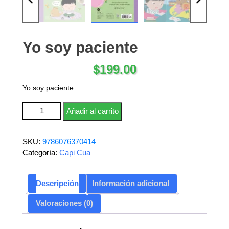
Yo soy paciente
$
199.00
Yo soy paciente
Yo soy paciente cantidad
Añadir al carrito
SKU:
9786076370414
Categoría:
Capi Cua
Descripción
Información adicional
Valoraciones (0)