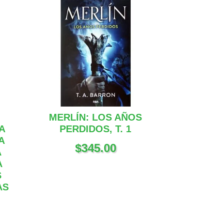
MERLÍN: LOS AÑOS
A
PERDIDOS, T. 1
A
$
345.00
A
A
S
AS