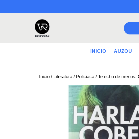
Saltar
a
contenido
INICIO
AUZOU
Inicio
/
Literatura
/
Policiaca
/ Te echo de menos: O